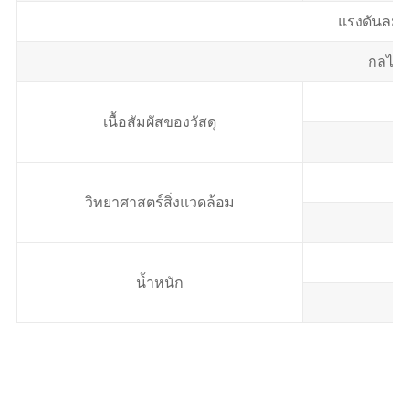
แรงดันลม
กลไกก
เนื้อสัมผัสของวัสดุ
วิทยาศาสตร์สิ่งแวดล้อม
น้ำหนัก