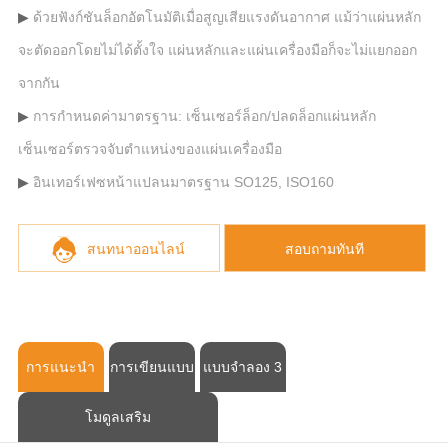
ด้วยฟังก์ชันล็อกอัตโนมัติเมื่อสูญเสียแรงดันอากาศ แม้ว่าแผ่นหลัก
จะตัดออกโดยไม่ได้ตั้งใจ แผ่นหลักและแผ่นเครื่องมือก็จะไม่แยกออก
จากกัน
การกำหนดค่ามาตรฐาน: เซ็นเซอร์ล็อก/ปลดล็อกแผ่นหลัก
เซ็นเซอร์ตรวจจับตำแหน่งของแผ่นเครื่องมือ
อินเทอร์เฟซหน้าแปลนมาตรฐาน SO125, ISO160
สนทนาออนไลน์
สอบถามทันที
การแนะนำ
การเขียนแบบ
แบบจำลอง 3
โมดูลเสริม
CAD
มิติ