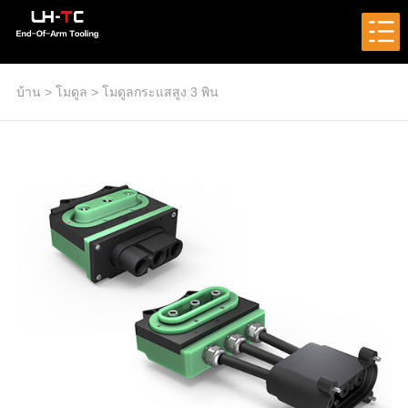
บ้าน
>
โมดูล
>
โมดูลกระแสสูง 3 พิน