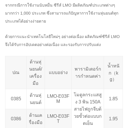
จากกรณีการใช้งานนับหมื่น ซีรีส์ LMO มีผลิตภัณฑ์ประเภทต่างๆ
มากกว่า 1,000 ประเภท ซึ่งสามารถแก้ปัญหาการใช้งานหุ่นยนต์ทุก
ประเภทได้อย่างง่ายดาย
ด้วยการแนะนำเทคโนโลยีใหม่ๆ อย่างต่อเนื่อง ผลิตภัณฑ์ซีรีส์ LMO
จึงได้รับการอัปเดตอย่างต่อเนื่อง และรองรับการปรับแต่ง
ด้านหุ่
น้ำหนั
นยนต์/
พารามิเตอร์ก
ปณ
แบบอย่าง
ก（k
เครื่อง
ารกำหนดค่า
g）
มือ
โมดูลกระแสสู
ด้านหุ่
LMO-E03F
0385
1.85
M
ง 3 พิน 150A
นยนต์
สายไฟถูกจีบด้
ด้านเค
LMO-E03F
วยขั้วต่อแบบก
0386
1.95
T
รื่องมือ
ดเย็น