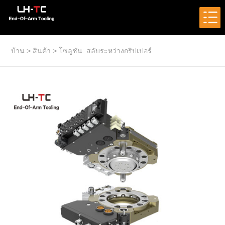
บ้าน
>
สินค้า
>
โซลูชัน: สลับระหว่างกริปเปอร์