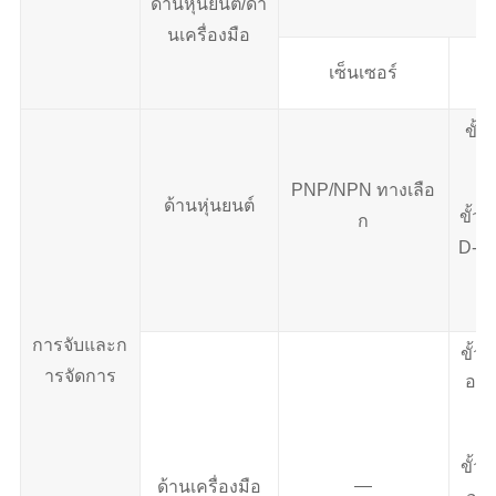
ด้านหุ่นยนต์/ด้า
นเครื่องมือ
เซ็นเซอร์
โม
ขั้
PNP/NPN ทางเลือ
ด้านหุ่นยนต์
ขั้ว
ก
D-co
การจับและก
ขั้ว
ารจัดการ
อร์
ขั้ว
—
ด้านเครื่องมือ